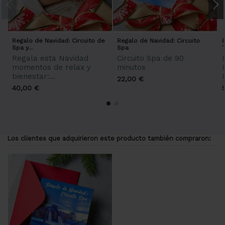
Regalo de Navidad: Circuito de
Regalo de Navidad: Circuito
Spa y...
Spa
T
Regala esta Navidad
Circuito Spa de 90
momentos de relax y
minutos
bienestar:...
22,00 €
40,00 €
Los clientes que adquirieron este producto también compraron: