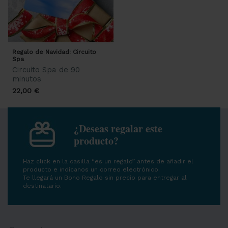
Regalo de Navidad: Circuito
Spa
Circuito Spa de 90
minutos
22,00 €
¿Deseas regalar este
producto?
Haz click en la casilla “es un regalo” antes de añadir el
producto e indícanos un correo electrónico.
Te llegará un Bono Regalo sin precio para entregar al
destinatario.