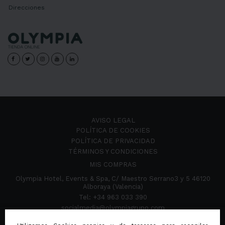
Direcciones
AVISO LEGAL
POLÍTICA DE COOKIES
POLÍTICA DE PRIVACIDAD
TÉRMINOS Y CONDICIONES
MIS COMPRAS
Olympia Hotel, Events & Spa, C/ Maestro Serrano3 y 5 46120
Alboraya (Valencia)
Tel: +34 963 033 390
socialmedia@olympiagrupo.com
OLYMPIA GRUPO