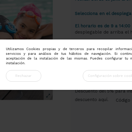
Selecciona en el desplega
El horario es de 9 a 14:0
desplegable de arriba el h
Indícanos el Nombre del 
Utilizamos Cookies propias y de terceros para recopilar informac
Opción de hora matinal 10
servicios y para análisis de tus hábitos de navegación. Si conti
aceptación de la instalación de las mismas. Puedes configurar tu 
instalación.
Más información en
soc
Rechazar
Configuración sobre cook
Descuento del 5% para ins
descuento aquí.
Código