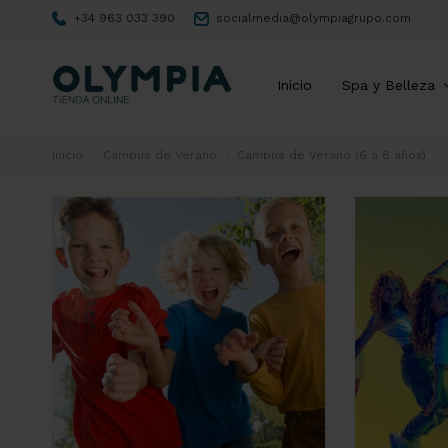
+34 963 033 390
socialmedia@olympiagrupo.com
Inicio
Spa y Belleza
Inicio
Campus de Verano
Campus de Verano (6 a 8 años)