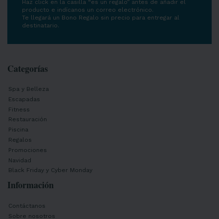
Haz click en la casilla “es un regalo” antes de añadir el
producto e indícanos un correo electrónico.
Te llegará un Bono Regalo sin precio para entregar al
destinatario.
Categorías
Spa y Belleza
Escapadas
Fitness
Restauración
Piscina
Regalos
Promociones
Navidad
Black Friday y Cyber Monday
Información
Contáctanos
Sobre nosotros