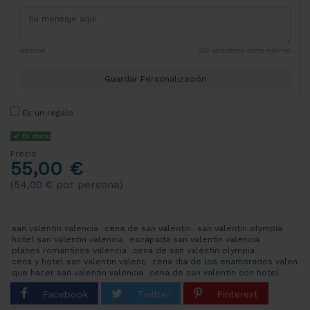
opcional
250 caracteres como máximo
Guardar Personalización
Es un regalo
En stock
Precio
55,00 €
(54,00 € por persona)
san valentin valencia
cena de san valentin
san valentin olympia
hotel san valentin valencia
escapada san valentin valencia
planes romanticos valencia
cena de san valentin olympia
cena y hotel san valentin valenc
cena dia de los enamorados valen
que hacer san valentin valencia
cena de san valentín con hotel