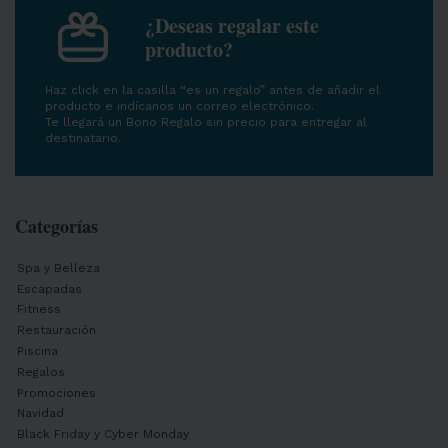
¿Deseas regalar este
producto?
Haz click en la casilla “es un regalo” antes de añadir el
producto e indícanos un correo electrónico.
Te llegará un Bono Regalo sin precio para entregar al
destinatario.
Categorías
Spa y Belleza
Escapadas
Fitness
Restauración
Piscina
Regalos
Promociones
Navidad
Black Friday y Cyber Monday