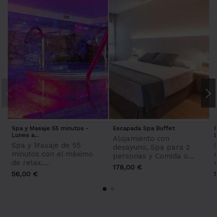
Spa y Masaje 55 minutos -
Escapada Spa Buffet
Lunes a...
L
Alojamiento con
Spa y Masaje de 55
desayuno, Spa para 2
minutos con el máximo
personas y Comida o...
de relax....
178,00 €
56,00 €