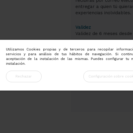
recibirás por correo elect
entregar a quien tú quiera
experiencias inolvidables.
Validez
Validez de 6 meses desde
Condiciones de acceso
Utilizamos Cookies propias y de terceros para recopilar informac
Acceso al spa y zona de m
servicios y para análisis de tus hábitos de navegación. Si conti
aceptación de la instalación de las mismas. Puedes configurar tu 
Este tratamiento no incluy
instalación.
Fechas de cierre
Rechazar
Configuración sobre cook
Nuestro Spa permanecerá c
de mantenimiento y limpie