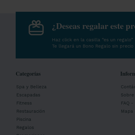
¿Deseas regalar este p
Haz click en la casilla “es un regalo”
Te llegará un Bono Regalo sin precio 
Categorías
Infor
Spa y Belleza
Contá
Escapadas
Sobre
Fitness
FAQ - 
Restauración
Mapa d
Piscina
Regalos