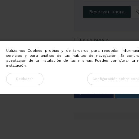
Reservar ahora
Es un regalo
Utilizamos Cookies propias y de terceros para recopilar informac
En stock
servicios y para análisis de tus hábitos de navegación. Si conti
aceptación de la instalación de las mismas. Puedes configurar tu 
Precio
instalación.
50,00 €
Rechazar
Configuración sobre cook