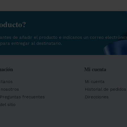
roducto?
 antes de añadir el producto e indícanos un correo electrónic
para entregar al destinatario.
mación
Mi cuenta
ctanos
Mi cuenta
 nosotros
Historial de pedidos
Preguntas frecuentes
Direcciones
el sitio